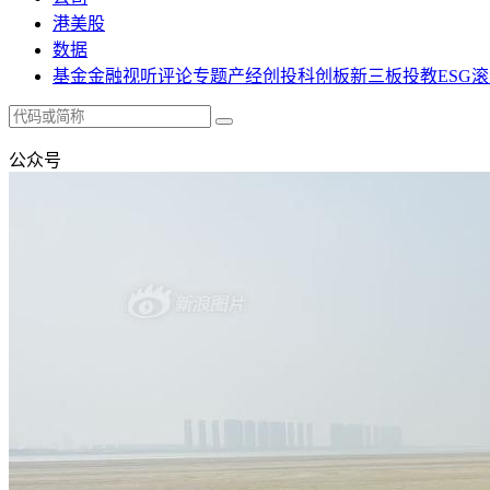
港美股
数据
基金
金融
视听
评论
专题
产经
创投
科创板
新三板
投教
ESG
滚
公众号