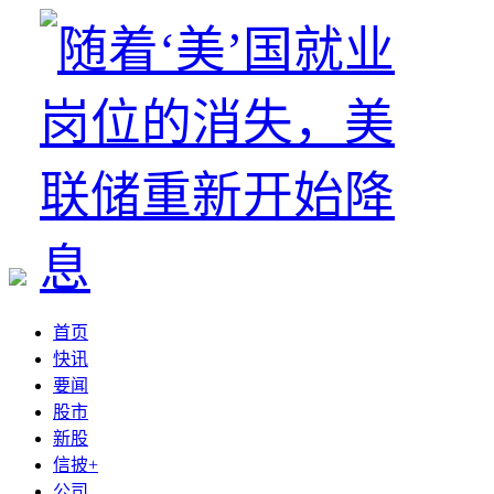
首页
快讯
要闻
股市
新股
信披+
公司