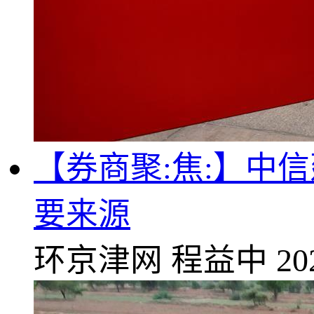
【券商聚:焦:】中
要来源
环京津网
程益中
20