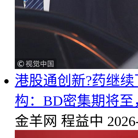
港股通创新?药继续下
构：BD密集期将至
金羊网
程益中
2026