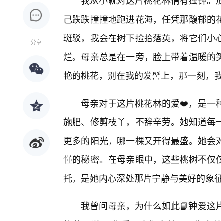
我从小就对这片桃花林情有独钟。
己跌跌撞撞地跑进花海，任凭那馥郁的
斑驳，我会在树下捡拾落英，将它们小心
分享
烂。母亲总是在一旁，脸上带着温暖的
艳的桃花，别在我的发髻上，那一刻，
母亲对于这片桃花林的爱❤️，是一
施肥、修剪枝丫，不辞辛劳。她知道每
更多的阳光，哪一棵又开得最盛。她会对
懂的秘密。在母亲眼中，这些桃树不仅
托，是她内心深处那片宁静与美好的象
我曾问母亲，为什么如此📘钟爱这