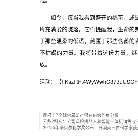
我。
如今，每当我看到盛开的桃花，或
片充满爱的院落。它们提醒我，生命的
于那些温柔的低语，藏匿于那些含蓄的
不枯竭的力量。我将带着这份力量，继
放。
活动：【
hKszRFt4WyWwhC373uUSCF
晨报｜?全球金属矿产潜在供给约束分析
云鼎?科技：公司巡检机器人和智能一体机销售收
20?25年诺贝尔化学奖公布：日澳美三位科学家获