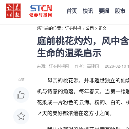
首页
快讯
要闻
股市
您当前的位置：
证券时报
>
公司
>
正文
庭前桃花灼灼，风中含
生命的温柔启示
来源：证券时报网
作者：高建国
2026-02-10 
母亲的桃花源，并非遗世独立的仙
点赞
机与诗意的角落。每年春天，当第一缕
花染成一片粉色的云海。粉的、白的、
📌天的美好都浓缩在这方寸之间。