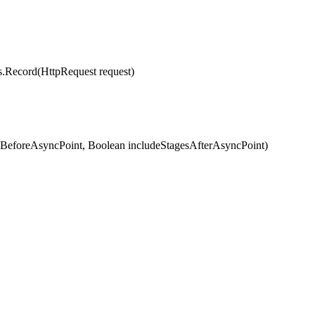
cord(HttpRequest request)
eforeAsyncPoint, Boolean includeStagesAfterAsyncPoint)