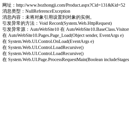
网址：http://www.bozhongji.com/Product.aspx?Cid=131&Kid=52
消息类型：NullReferenceException
消息内容：未将对象引用设置到对象的实例。
引发异常的方法：Void Record(System.Web.HttpRequest)
引发异常源：AutoWebSite10 在 AutoWebSite10.BaseClass.Visitors.Re
在 AutoWebSite10.Pages.Page_Load(Object sender, EventArgs e)
在 System.Web.UI.Control.OnLoad(EventArgs e)
在 System.Web.UI.Control.LoadRecursive()
在 System.Web.UI.Control.LoadRecursive()
在 System.Web.UI.Page.ProcessRequestMain(Boolean includeStagesB